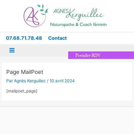
Aller
Main
au
Menu
contenu
07.68.71.78.48
Contact
Prendre RDV
Page MailPoet
Par
Agnès Kerguillec
/
10 avril 2024
[mailpoet_page]