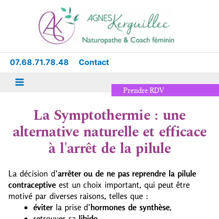
Aller
Main
au
Menu
contenu
07.68.71.78.48
Contact
Prendre RDV
La Symptothermie : une
alternative naturelle et efficace
à l'arrêt de la pilule
La décision d’
arrêter ou de ne pas reprendre la pilule
contraceptive
est un choix important, qui peut être
motivé par diverses raisons, telles que :
éviter
la prise d’
hormones de synthèse
,
retrouver sa
libido
,