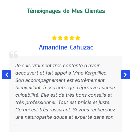
Témoignages de Mes Clientes
Amandine Cahuzac
 suis vraiment très contente d'avoir
L’acco
couvert et fait appel à Mme Kerguillec.
très b
on accompagnement est extrêmement
profes
enveillant, à ses côtés je n'éprouve aucune
apport
lpabilité. Elle est de très bons conseils et
notre t
ès professionnel. Tout est précis et juste.
plus !
 qui est très rassurant. Si vous recherchez
souhai
e naturopathe douce et experte dans son
bénéfi