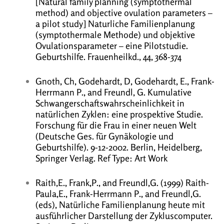
[Natural family planning (symptothermal
method) and objective ovulation parameters –
a pilot study] Naturliche Familienplanung
(symptothermale Methode) und objektive
Ovulationsparameter – eine Pilotstudie.
Geburtshilfe. Frauenheilkd., 44, 368-374
Gnoth, Ch, Godehardt, D, Godehardt, E., Frank-
Herrmann P., and Freundl, G. Kumulative
Schwangerschaftswahrscheinlichkeit in
natürlichen Zyklen: eine prospektive Studie.
Forschung für die Frau in einer neuen Welt
(Deutsche Ges. für Gynäkologie und
Geburtshilfe). 9-12-2002. Berlin, Heidelberg,
Springer Verlag. Ref Type: Art Work
Raith,E., Frank,P., and Freundl,G. (1999) Raith-
Paula,E., Frank-Herrmann P., and Freundl,G.
(eds), Natürliche Familienplanung heute mit
ausführlicher Darstellung der Zykluscomputer.