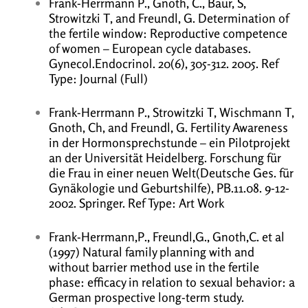
Frank-Herrmann P., Gnoth, C., Baur, S,
Strowitzki T, and Freundl, G. Determination of
the fertile window: Reproductive competence
of women – European cycle databases.
Gynecol.Endocrinol. 20(6), 305-312. 2005. Ref
Type: Journal (Full)
Frank-Herrmann P., Strowitzki T, Wischmann T,
Gnoth, Ch, and Freundl, G. Fertility Awareness
in der Hormonsprechstunde – ein Pilotprojekt
an der Universität Heidelberg. Forschung für
die Frau in einer neuen Welt(Deutsche Ges. für
Gynäkologie und Geburtshilfe), PB.11.08. 9-12-
2002. Springer. Ref Type: Art Work
Frank-Herrmann,P., Freundl,G., Gnoth,C. et al
(1997) Natural family planning with and
without barrier method use in the fertile
phase: efficacy in relation to sexual behavior: a
German prospective long-term study.