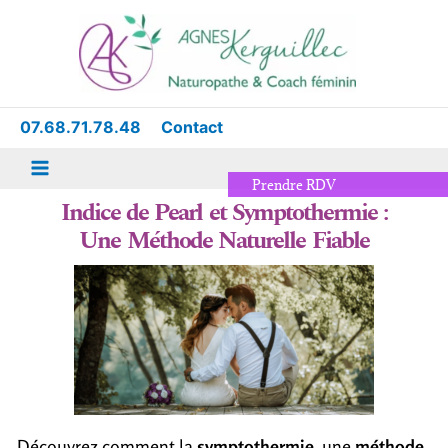
Aller
Main
au
Menu
contenu
07.68.71.78.48
Contact
Prendre RDV
Indice de Pearl et Symptothermie :
Une Méthode Naturelle Fiable
Découvrez comment la
symptothermie
, une
méthode