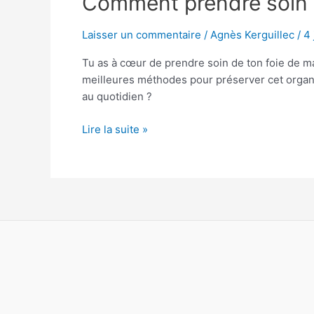
Comment prendre soin d
prendre
soin
Laisser un commentaire
/
Agnès Kerguillec
/
4 
de
Tu as à cœur de prendre soin de ton foie de m
son
meilleures méthodes pour préserver cet organe
foie
au quotidien ?
naturellement
?
Lire la suite »