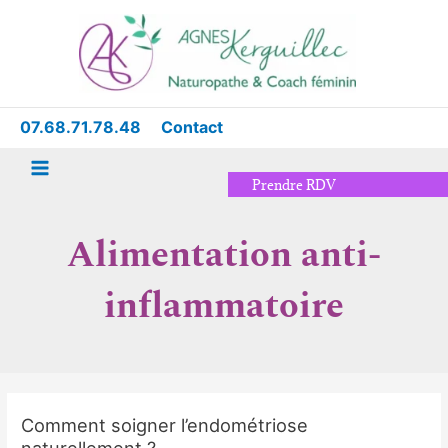
Aller
Main
au
Menu
contenu
07.68.71.78.48
Contact
Prendre RDV
Alimentation anti-
inflammatoire
Comment soigner l’endométriose
Comment
naturellement ?
soigner