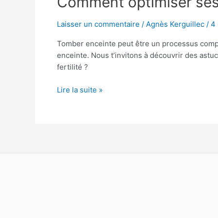
Comment optimiser ses
optimiser
ses
Laisser un commentaire
/
Agnès Kerguillec
/
4
chances
Tomber enceinte peut être un processus comple
de
enceinte. Nous t’invitons à découvrir des astu
tomber
fertilité ?
enceinte
?
Lire la suite »