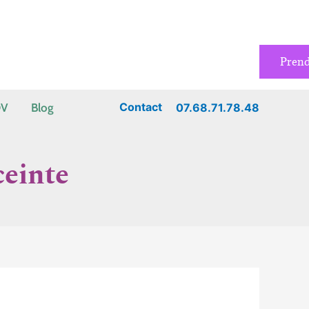
Pren
Contact
07.68.71.78.48
DV
Blog
ceinte