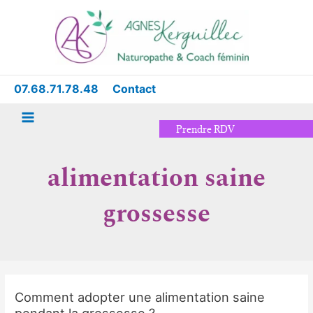
Aller
Main
au
Menu
contenu
07.68.71.78.48
Contact
Prendre RDV
alimentation saine
grossesse
Comment adopter une alimentation saine
Comment
pendant la grossesse ?
adopter