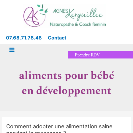
Aller
Main
au
Menu
contenu
07.68.71.78.48
Contact
Prendre RDV
aliments pour bébé
en développement
Comment adopter une alimentation saine
Comment
pendant la grossesse ?
adopter