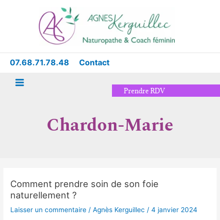
Aller
Main
au
Menu
contenu
07.68.71.78.48
Contact
Prendre RDV
Chardon-Marie
Comment prendre soin de son foie
Comment
naturellement ?
prendre
soin
Laisser un commentaire
/
Agnès Kerguillec
/
4 janvier 2024
de