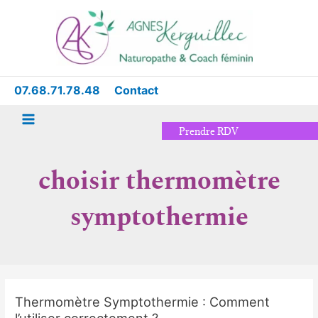
Aller
Main
au
Menu
contenu
07.68.71.78.48
Contact
Prendre RDV
choisir thermomètre
symptothermie
Thermomètre Symptothermie : Comment
Thermomètre
l’utiliser correctement ?
Symptothermie