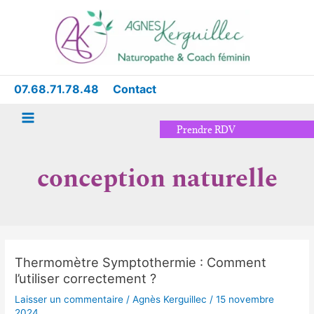
Aller
Main
au
Menu
contenu
07.68.71.78.48
Contact
Prendre RDV
conception naturelle
Thermomètre Symptothermie : Comment
Thermomètre
l’utiliser correctement ?
Symptothermie
:
Laisser un commentaire
/
Agnès Kerguillec
/
15 novembre
Comment
2024