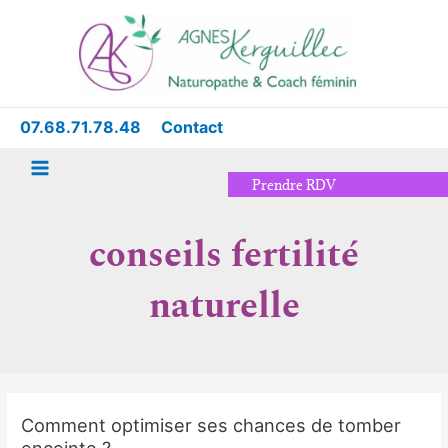
Aller
Main
au
Menu
contenu
07.68.71.78.48
Contact
Prendre RDV
conseils fertilité
naturelle
Comment optimiser ses chances de tomber
Comment
enceinte ?
optimiser