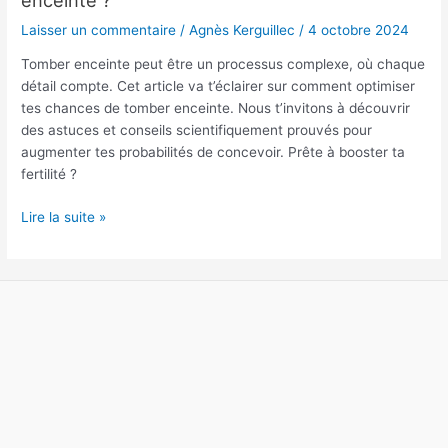
ses
Laisser un commentaire
/
Agnès Kerguillec
/
4 octobre 2024
chances
de
Tomber enceinte peut être un processus complexe, où chaque
tomber
détail compte. Cet article va t’éclairer sur comment optimiser
enceinte
tes chances de tomber enceinte. Nous t’invitons à découvrir
?
des astuces et conseils scientifiquement prouvés pour
augmenter tes probabilités de concevoir. Prête à booster ta
fertilité ?
Lire la suite »