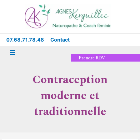
Aller
Main
au
Menu
contenu
07.68.71.78.48
Contact
Prendre RDV
Contraception
moderne et
traditionnelle