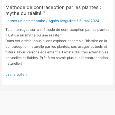
Méthode de contraception par les plantes :
Méthode
mythe ou réalité ?
de
contraception
Laisser un commentaire
/
Agnès Kerguillec
/
21 mai 2024
par
les
Tu t’interroges sur la méthode de contraception par les plantes
plantes
? Est-ce un mythe ou une réalité ?
:
Dans cet article, nous allons explorer ensemble l’histoire de la
mythe
contraception naturelle par les plantes, ses usages actuels et
ou
futurs. Nous verrons également s’il existe d’autres alternatives
réalité
naturelles et fiables. Prêt à en savoir plus sur la contraception
?
naturelle ?
Lire la suite »