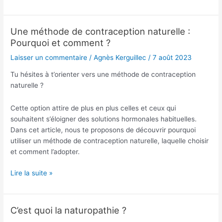
Une méthode de contraception naturelle :
Une
Pourquoi et comment ?
méthode
de
Laisser un commentaire
/
Agnès Kerguillec
/
7 août 2023
contraception
naturelle
Tu hésites à t’orienter vers une méthode de contraception
:
naturelle ?
Pourquoi
et
Cette option attire de plus en plus celles et ceux qui
comment
souhaitent s’éloigner des solutions hormonales habituelles.
?
Dans cet article, nous te proposons de découvrir pourquoi
utiliser un méthode de contraception naturelle, laquelle choisir
et comment l’adopter.
Lire la suite »
C’est quoi la naturopathie ?
C’est
quoi