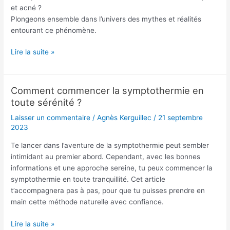
et acné ?
Plongeons ensemble dans l’univers des mythes et réalités
entourant ce phénomène.
Lire la suite »
Comment commencer la symptothermie en
Comment
toute sérénité ?
commencer
la
Laisser un commentaire
/
Agnès Kerguillec
/
21 septembre
symptothermie
2023
en
Te lancer dans l’aventure de la symptothermie peut sembler
toute
intimidant au premier abord. Cependant, avec les bonnes
sérénité
informations et une approche sereine, tu peux commencer la
?
symptothermie en toute tranquillité. Cet article
t’accompagnera pas à pas, pour que tu puisses prendre en
main cette méthode naturelle avec confiance.
Lire la suite »