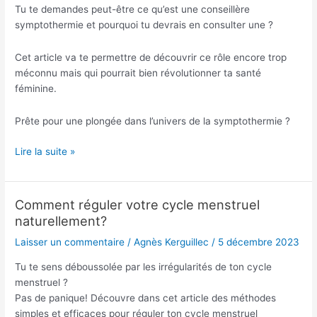
en
Tu te demandes peut-être ce qu’est une conseillère
consulter
symptothermie et pourquoi tu devrais en consulter une ?
une
?
Cet article va te permettre de découvrir ce rôle encore trop
méconnu mais qui pourrait bien révolutionner ta santé
féminine.
Prête pour une plongée dans l’univers de la symptothermie ?
Lire la suite »
Comment réguler votre cycle menstruel
Comment
naturellement?
réguler
votre
Laisser un commentaire
/
Agnès Kerguillec
/
5 décembre 2023
cycle
menstruel
Tu te sens déboussolée par les irrégularités de ton cycle
naturellement?
menstruel ?
Pas de panique! Découvre dans cet article des méthodes
simples et efficaces pour réguler ton cycle menstruel