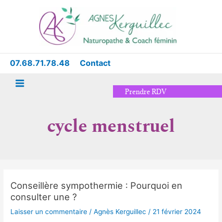
Aller
Main
au
Menu
contenu
07.68.71.78.48
Contact
Prendre RDV
cycle menstruel
Conseillère sympothermie : Pourquoi en
Conseillère
consulter une ?
sympothermie
:
Laisser un commentaire
/
Agnès Kerguillec
/
21 février 2024
Pourquoi