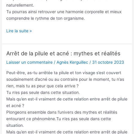
naturellement.
Tu pourras ainsi retrouver une harmonie corporelle et mieux
comprendre le rythme de ton organisme.
Lire la suite »
Arrêt de la pilule et acné : mythes et réalités
Arrêt
de
Laisser un commentaire
/
Agnès Kerguillec
/
31 octobre 2023
la
Peut-être, as-tu arrêtée ta pilule et ton visage s’est couvert
pilule
soudainement d’acné ou au contraire pour le moment, tu n’as
et
rien, mais tu as peur que cela arrive ?
acné
Tu n’es pas seule dans cette situation.
:
Mais qu’en est-il vraiment de cette relation entre arrêt de pilule
mythes
et acné ?
et
Plongeons ensemble dans l’univers des mythes et réalités
réalités
entourant ce phénomène.Tu n’es pas seule dans cette
situation.
Mais qu’en est-il vraiment de cette relation entre arrêt de pilule