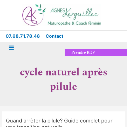
Aller
Main
au
Menu
contenu
07.68.71.78.48
Contact
Prendre RDV
cycle naturel après
pilule
Quand arrêter la pilule? Guide complet pour
Quand
une transition naturelle
arrêter