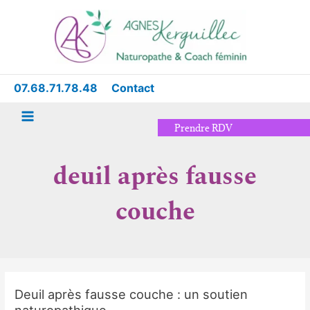
Aller
Main
au
Menu
contenu
07.68.71.78.48
Contact
Prendre RDV
deuil après fausse
couche
Deuil après fausse couche : un soutien
Deuil
naturopathique
après