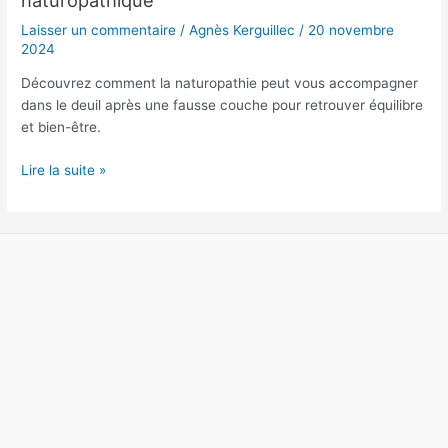
fausse
Laisser un commentaire
/
Agnès Kerguillec
/
20 novembre
couche
2024
:
Découvrez comment la naturopathie peut vous accompagner
un
dans le deuil après une fausse couche pour retrouver équilibre
soutien
et bien-être.
naturopathique
Lire la suite »