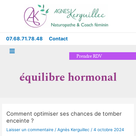
Aller
Main
au
Menu
contenu
07.68.71.78.48
Contact
Prendre RDV
équilibre hormonal
Comment optimiser ses chances de tomber
Comment
enceinte ?
optimiser
ses
Laisser un commentaire
/
Agnès Kerguillec
/
4 octobre 2024
chances