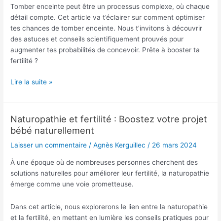
de
Tomber enceinte peut être un processus complexe, où chaque
tomber
détail compte. Cet article va t’éclairer sur comment optimiser
enceinte
tes chances de tomber enceinte. Nous t’invitons à découvrir
?
des astuces et conseils scientifiquement prouvés pour
augmenter tes probabilités de concevoir. Prête à booster ta
fertilité ?
Lire la suite »
Naturopathie et fertilité : Boostez votre projet
Naturopathie
bébé naturellement
et
fertilité
Laisser un commentaire
/
Agnès Kerguillec
/
26 mars 2024
:
Boostez
À une époque où de nombreuses personnes cherchent des
votre
solutions naturelles pour améliorer leur fertilité, la naturopathie
projet
émerge comme une voie prometteuse.
bébé
naturellement
Dans cet article, nous explorerons le lien entre la naturopathie
et la fertilité, en mettant en lumière les conseils pratiques pour