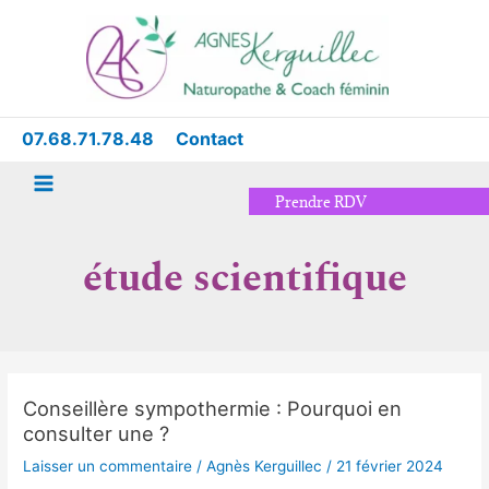
Aller
Main
au
Menu
contenu
07.68.71.78.48
Contact
Prendre RDV
étude scientifique
Conseillère sympothermie : Pourquoi en
Conseillère
consulter une ?
sympothermie
:
Laisser un commentaire
/
Agnès Kerguillec
/
21 février 2024
Pourquoi