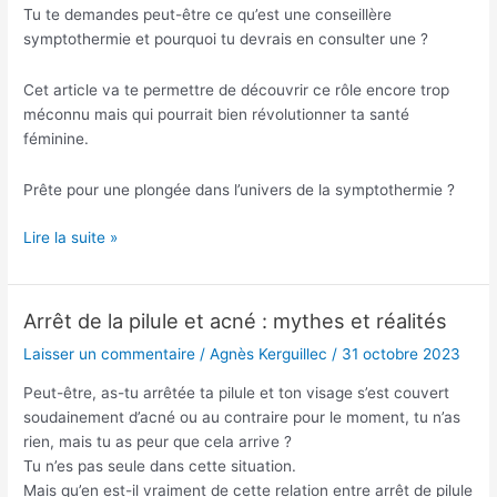
en
Tu te demandes peut-être ce qu’est une conseillère
consulter
symptothermie et pourquoi tu devrais en consulter une ?
une
?
Cet article va te permettre de découvrir ce rôle encore trop
méconnu mais qui pourrait bien révolutionner ta santé
féminine.
Prête pour une plongée dans l’univers de la symptothermie ?
Lire la suite »
Arrêt de la pilule et acné : mythes et réalités
Arrêt
de
Laisser un commentaire
/
Agnès Kerguillec
/
31 octobre 2023
la
Peut-être, as-tu arrêtée ta pilule et ton visage s’est couvert
pilule
soudainement d’acné ou au contraire pour le moment, tu n’as
et
rien, mais tu as peur que cela arrive ?
acné
Tu n’es pas seule dans cette situation.
:
Mais qu’en est-il vraiment de cette relation entre arrêt de pilule
mythes