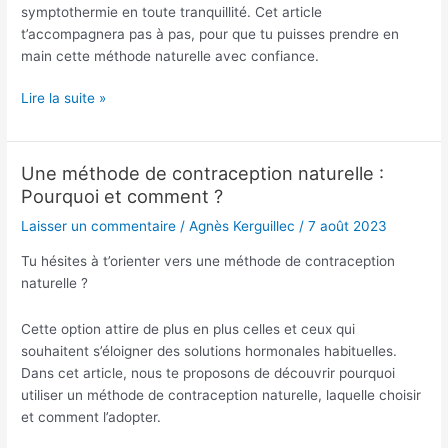
symptothermie en toute tranquillité. Cet article
t’accompagnera pas à pas, pour que tu puisses prendre en
main cette méthode naturelle avec confiance.
Lire la suite »
Une méthode de contraception naturelle :
Une
Pourquoi et comment ?
méthode
de
Laisser un commentaire
/
Agnès Kerguillec
/
7 août 2023
contraception
naturelle
Tu hésites à t’orienter vers une méthode de contraception
:
naturelle ?
Pourquoi
et
Cette option attire de plus en plus celles et ceux qui
comment
souhaitent s’éloigner des solutions hormonales habituelles.
?
Dans cet article, nous te proposons de découvrir pourquoi
utiliser un méthode de contraception naturelle, laquelle choisir
et comment l’adopter.