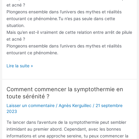
et acné ?
et
Plongeons ensemble dans l’univers des mythes et réalités
réalités
entourant ce phénomène.Tu n’es pas seule dans cette
situation.
Mais qu’en est-il vraiment de cette relation entre arrêt de pilule
et acné ?
Plongeons ensemble dans l’univers des mythes et réalités
entourant ce phénomène.
Lire la suite »
Comment commencer la symptothermie en
Comment
toute sérénité ?
commencer
la
Laisser un commentaire
/
Agnès Kerguillec
/
21 septembre
symptothermie
2023
en
Te lancer dans l’aventure de la symptothermie peut sembler
toute
intimidant au premier abord. Cependant, avec les bonnes
sérénité
informations et une approche sereine, tu peux commencer la
?