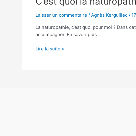
C’est quoi la naturopath
quoi
la
Laisser un commentaire
/
Agnès Kerguillec
/
17
naturopathie
La naturopathie, c’est quoi pour moi ? Dans cet
?
accompagner. En savoir plus
Lire la suite »