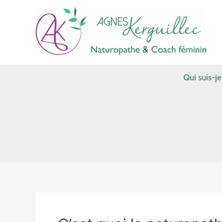
Aller
au
contenu
Qui suis-je
C’est