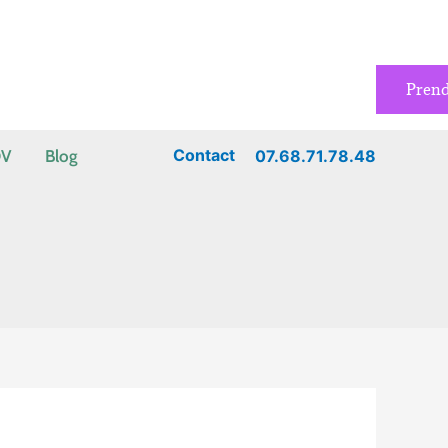
Pren
Contact
07.68.71.78.48
DV
Blog