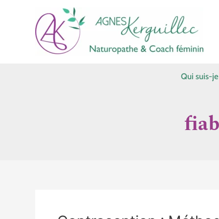
Aller
au
contenu
Qui suis-je
fia
Contraception