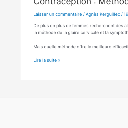
Contraception : Méthod
:
Méthode
Laisser un commentaire
/
Agnès Kerguillec
/
19
de
De plus en plus de femmes recherchent des alt
la
la méthode de la glaire cervicale et la sympto
Glaire
Cervicale
ou
Mais quelle méthode offre la meilleure efficaci
Symptothermie
Lire la suite »
?