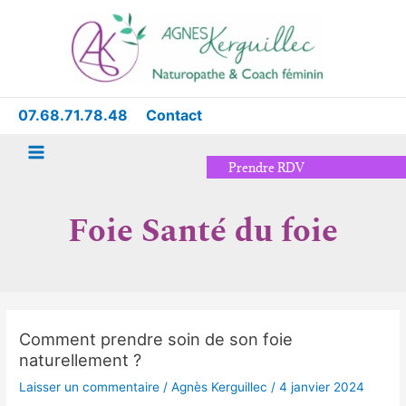
Aller
Main
au
Menu
contenu
07.68.71.78.48
Contact
Prendre RDV
Foie Santé du foie
Comment prendre soin de son foie
Comment
naturellement ?
prendre
soin
Laisser un commentaire
/
Agnès Kerguillec
/
4 janvier 2024
de