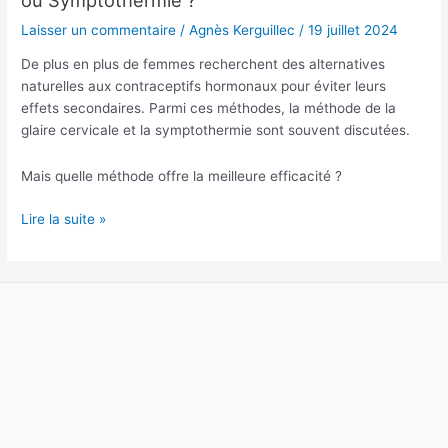
Méthode
Laisser un commentaire
/
Agnès Kerguillec
/
19 juillet 2024
de
la
De plus en plus de femmes recherchent des alternatives
Glaire
naturelles aux contraceptifs hormonaux pour éviter leurs
Cervicale
effets secondaires. Parmi ces méthodes, la méthode de la
ou
glaire cervicale et la symptothermie sont souvent discutées.
Symptothermie
?
Mais quelle méthode offre la meilleure efficacité ?
Lire la suite »