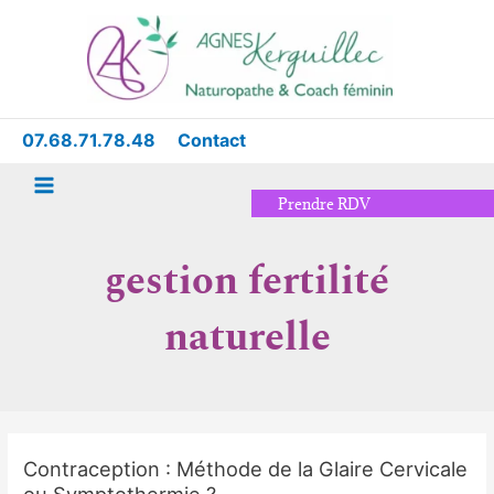
Aller
Main
au
Menu
contenu
07.68.71.78.48
Contact
Prendre RDV
gestion fertilité
naturelle
Contraception : Méthode de la Glaire Cervicale
Contraception
ou Symptothermie ?
: