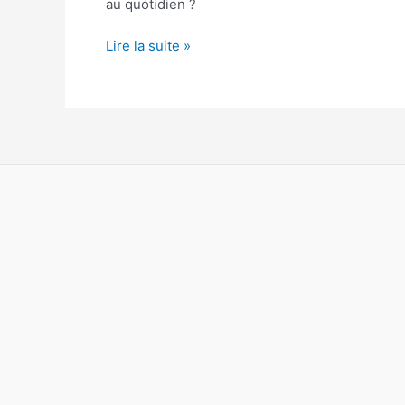
au quotidien ?
naturellement
?
Lire la suite »