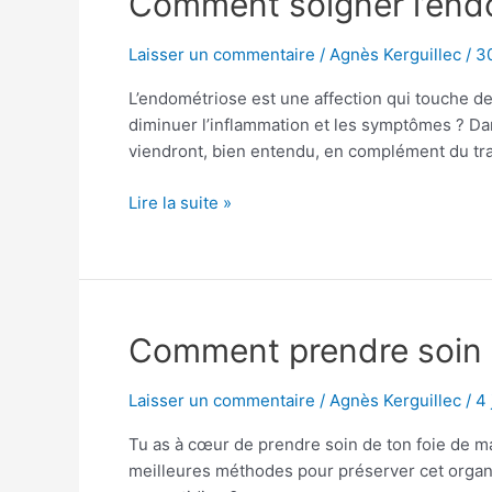
Comment soigner l’endo
soigner
l’endométriose
Laisser un commentaire
/
Agnès Kerguillec
/
30
naturellement
L’endométriose est une affection qui touche d
?
diminuer l’inflammation et les symptômes ? Dan
viendront, bien entendu, en complément du tr
Lire la suite »
Comment
Comment prendre soin d
prendre
soin
Laisser un commentaire
/
Agnès Kerguillec
/
4 
de
Tu as à cœur de prendre soin de ton foie de m
son
meilleures méthodes pour préserver cet organe
foie