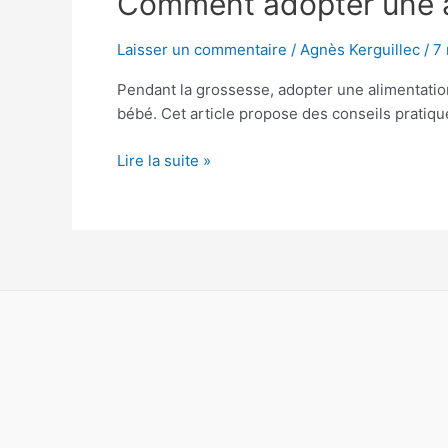
Comment adopter une al
adopter
une
Laisser un commentaire
/
Agnès Kerguillec
/
7
alimentation
Pendant la grossesse, adopter une alimentation 
saine
bébé. Cet article propose des conseils pratiqu
pendant
la
Lire la suite »
grossesse
?