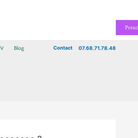
Pren
Contact
07.68.71.78.48
DV
Blog