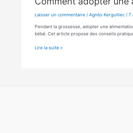
Comment adopter une al
adopter
une
Laisser un commentaire
/
Agnès Kerguillec
/
7
alimentation
Pendant la grossesse, adopter une alimentation 
saine
bébé. Cet article propose des conseils pratiqu
pendant
la
Lire la suite »
grossesse
?