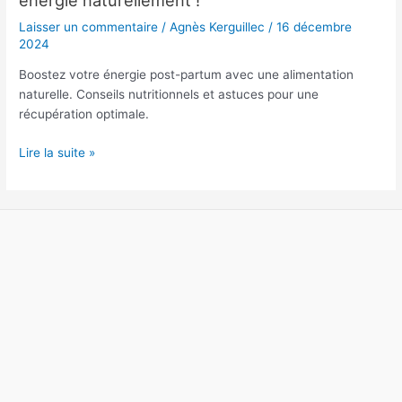
partum:
Laisser un commentaire
/
Agnès Kerguillec
/
16 décembre
retrouver
2024
votre
Boostez votre énergie post-partum avec une alimentation
énergie
naturelle. Conseils nutritionnels et astuces pour une
naturellement
récupération optimale.
!
Lire la suite »