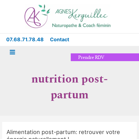
Aller
Main
au
Menu
contenu
07.68.71.78.48
Contact
Prendre RDV
nutrition post-
partum
Alimentation post-partum: retrouver votre
Alimentation
énergie naturellement !
post-