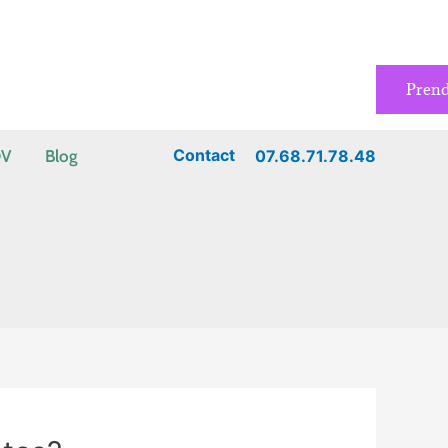
Pren
Contact
07.68.71.78.48
DV
Blog