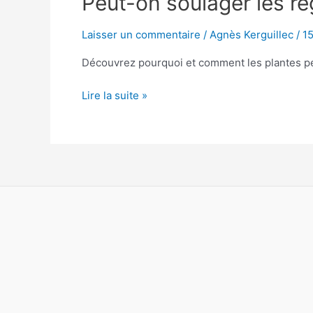
Peut-on soulager les r
on
soulager
Laisser un commentaire
/
Agnès Kerguillec
/
1
les
Découvrez pourquoi et comment les plantes peu
règles
douloureuses
Lire la suite »
avec
des
plantes?