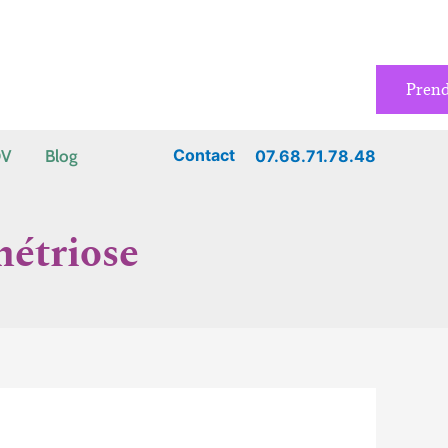
Pren
Contact
07.68.71.78.48
DV
Blog
métriose