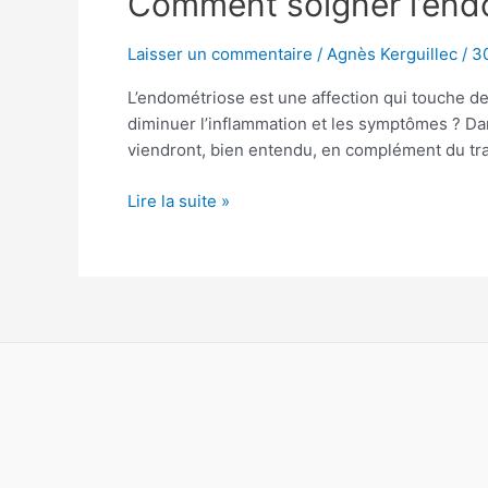
Comment soigner l’endo
soigner
l’endométriose
Laisser un commentaire
/
Agnès Kerguillec
/
30
naturellement
L’endométriose est une affection qui touche d
?
diminuer l’inflammation et les symptômes ? Dan
viendront, bien entendu, en complément du tr
Lire la suite »