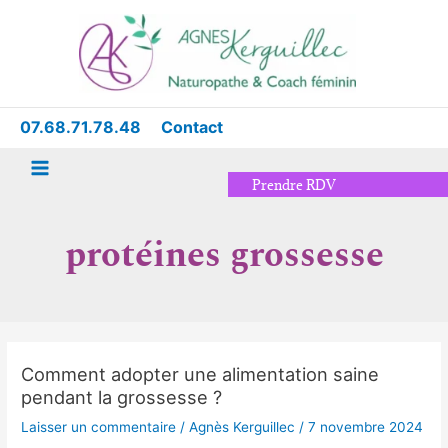
Aller
Main
au
Menu
contenu
07.68.71.78.48
Contact
Prendre RDV
protéines grossesse
Comment adopter une alimentation saine
Comment
pendant la grossesse ?
adopter
une
Laisser un commentaire
/
Agnès Kerguillec
/
7 novembre 2024
alimentation