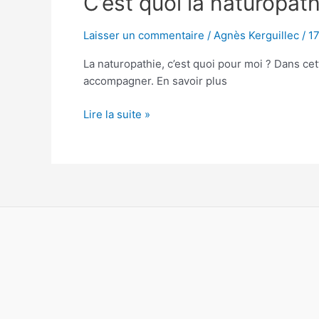
C’est quoi la naturopath
quoi
la
Laisser un commentaire
/
Agnès Kerguillec
/
17
naturopathie
La naturopathie, c’est quoi pour moi ? Dans cet
?
accompagner. En savoir plus
Lire la suite »