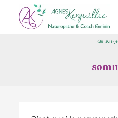
Aller
au
contenu
Qui suis-je
somme
C’est