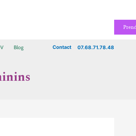
Pren
Contact
07.68.71.78.48
DV
Blog
minins