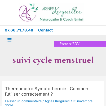
Aller
Main
au
Menu
contenu
07.68.71.78.48
Contact
Prendre RDV
suivi cycle menstruel
Thermomètre Symptothermie : Comment
Thermomètre
l’utiliser correctement ?
Symptothermie
:
Laisser un commentaire
/
Agnès Kerguillec
/
15 novembre
Comment
2024