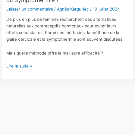
Méthode
Laisser un commentaire
/
Agnès Kerguillec
/
19 juillet 2024
de
la
De plus en plus de femmes recherchent des alternatives
Glaire
naturelles aux contraceptifs hormonaux pour éviter leurs
Cervicale
effets secondaires. Parmi ces méthodes, la méthode de la
ou
glaire cervicale et la symptothermie sont souvent discutées.
Symptothermie
?
Mais quelle méthode offre la meilleure efficacité ?
Lire la suite »