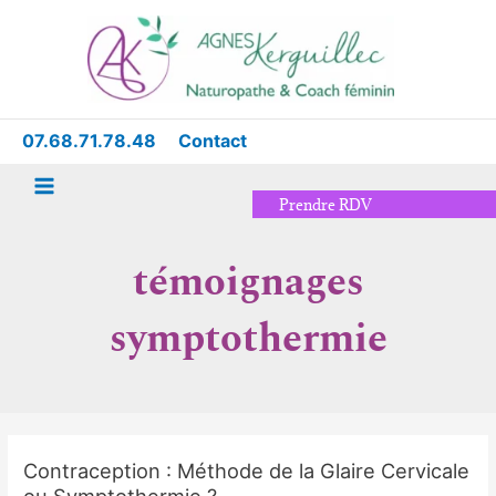
Aller
Main
au
Menu
contenu
07.68.71.78.48
Contact
Prendre RDV
témoignages
symptothermie
Contraception : Méthode de la Glaire Cervicale
Contraception
ou Symptothermie ?
: