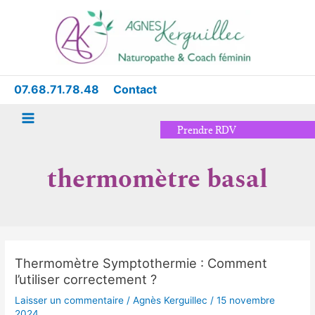
Aller
Main
au
Menu
contenu
07.68.71.78.48
Contact
Prendre RDV
thermomètre basal
Thermomètre Symptothermie : Comment
Thermomètre
l’utiliser correctement ?
Symptothermie
:
Laisser un commentaire
/
Agnès Kerguillec
/
15 novembre
Comment
2024