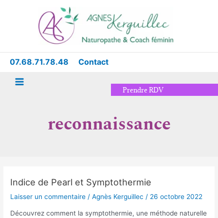
Aller
Main
au
Menu
contenu
07.68.71.78.48
Contact
Prendre RDV
reconnaissance
Indice de Pearl et Symptothermie
Indice
de
Laisser un commentaire
/
Agnès Kerguillec
/
26 octobre 2022
Pearl
Découvrez comment la symptothermie, une méthode naturelle
et